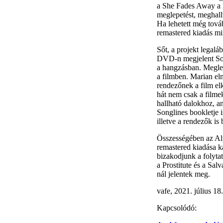
a She Fades Away a D
meglepetést, meghallv
Ha lehetett még tová
remastered kiadás mi
Sőt, a projekt legaláb
DVD-n megjelent Song
a hangzásban. Meglep
a filmben. Marian elm
rendezőnek a film elk
hát nem csak a filme
hallható dalokhoz, a
Songlines bookletje 
illetve a rendezők i
Összességében az Alp
remastered kiadása ka
bizakodjunk a folyta
a Prostitute és a Sa
nál jelentek meg.
vafe, 2021. július 18.
Kapcsolódó: