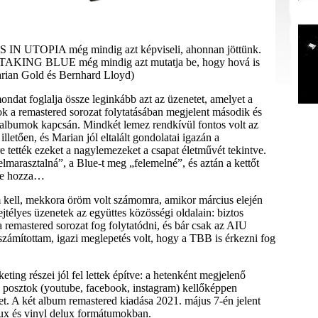
 UTOPIA még mindig azt képviseli, ahonnan jöttünk.
KING BLUE még mindig azt mutatja be, hogy hová is
arian Gold és Bernhard Lloyd)
ndat foglalja össze leginkább azt az üzenetet, amelyet a
ok a remastered sorozat folytatásában megjelent második és
albumok kapcsán. Mindkét lemez rendkívül fontos volt az
illetően, és Marian jól eltalált gondolatai igazán a
 tették ezeket a nagylemezeket a csapat életművét tekintve.
lmarasztalná”, a Blue-t meg „felemelné”, és aztán a kettőt
re hozza…
ell, mekkora öröm volt számomra, amikor március elején
jtélyes üzenetek az együttes közösségi oldalain: biztos
 remastered sorozat fog folytatódni, és bár csak az AIU
számítottam, igazi meglepetés volt, hogy a TBB is érkezni fog
ting részei jól fel lettek építve: a hetenként megjelenő
s posztok (youtube, facebook, instagram) kellőképpen
tet. A két album remastered kiadása 2021. május 7-én jelent
elux és vinyl delux formátumokban.