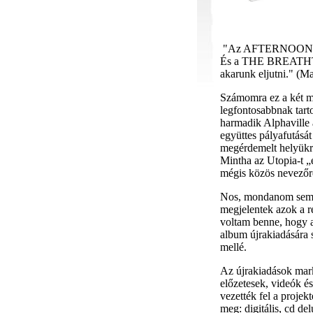
"Az AFTERNOONS IN
És a THE BREATHTA
akarunk eljutni." (M
Számomra ez a két mo
legfontosabbnak tart
harmadik Alphaville 
együttes pályafutását 
megérdemelt helyükre
Mintha az Utopia-t „e
mégis közös nevező
Nos, mondanom sem k
megjelentek azok a re
voltam benne, hogy a
album újrakiadására 
mellé.
Az újrakiadások marke
előzetesek, videók é
vezették fel a projek
meg: digitális, cd d