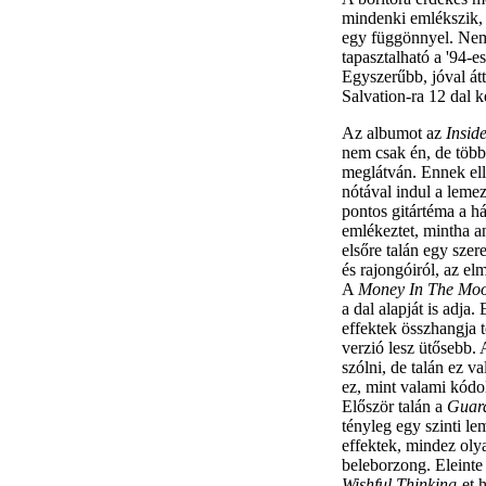
mindenki emlékszik, a
egy függönnyel. Nemc
tapasztalható a '94-
Egyszerűbb, jóval átt
Salvation-ra 12 dal k
Az albumot az
Insid
nem csak én, de több
meglátván. Ennek el
nótával indul a lemez
pontos gitártéma a há
emlékeztet, mintha a
elsőre talán egy szer
és rajongóiról, az el
A
Money In The Mo
a dal alapját is adja.
effektek összhangja t
verzió lesz ütősebb. 
szólni, de talán ez v
ez, mint valami kódol
Először talán a
Guard
tényleg egy szinti l
effektek, mindez oly
beleborzong. Eleinte 
Wishful Thinking
-et 