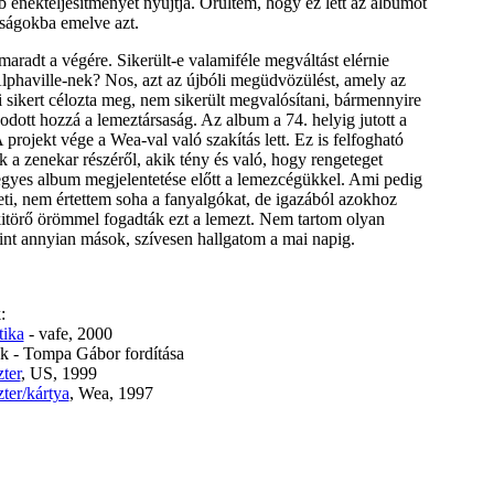
 énekteljesítményét nyújtja. Örültem, hogy ez lett az albumot
sságokba emelve azt.
aradt a végére. Sikerült-e valamiféle megváltást elérnie
Alphaville-nek? Nos, azt az újbóli megüdvözülést, amely az
i sikert célozta meg, nem sikerült megvalósítani, bármennyire
zkodott hozzá a lemeztársaság. Az album a 74. helyig jutott a
 projekt vége a Wea-val való szakítás lett. Ez is felfogható
 a zenekar részéről, akik tény és való, hogy rengeteget
gyes album megjelentetése előtt a lemezcégükkel. Ami pedig
leti, nem értettem soha a fanyalgókat, de igazából azokhoz
kitörő örömmel fogadták ezt a lemezt. Nem tartom olyan
nt annyian mások, szívesen hallgatom a mai napig.
:
tika
- vafe, 2000
k - Tompa Gábor fordítása
ter
, US, 1999
ter/kártya
, Wea, 1997