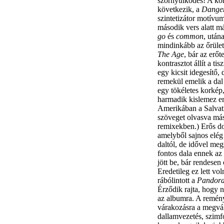
szörnyülködés! A kö
következik, a
Danger
szintetizátor motívu
második vers alatt má
go
és
common
, után
mindinkább az őrület
The Age
, bár az erőt
kontrasztot állít a ti
egy kicsit idegesítő,
remekül emelik a dal
egy tökéletes korkép
harmadik kislemez er
Amerikában a Salvati
szöveget olvasva más
remixekben.) Erős do
amelyből sajnos elég
daltól, de idővel me
fontos dala ennek a
jött be, bár rendesen 
Eredetileg ez lett v
rábólintott a
Pandora
Érződik rajta, hogy n
az albumra. A reményt
várakozásra a megvál
dallamvezetés, szimfo