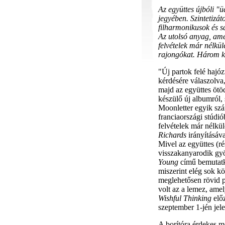
Az együttes újbóli "
jegyében. Szintetizá
filharmonikusok és s
Az utolsó anyag, amel
felvételek már nélkü
rajongókat. Három ki
"Új partok felé haj
kérdésére válaszolva,
majd az együttes ötö
készülő új albumról, s
Moonletter egyik szá
franciaországi stúdi
felvételek már nélkül
Richards
irányításával
Mivel az együttes (r
visszakanyarodik gyö
Young
című bemutatko
miszerint elég sok k
meglehetősen rövid pe
volt az a lemez, ame
Wishful Thinking
előz
szeptember 1-jén jel
A borítóra érdekes m