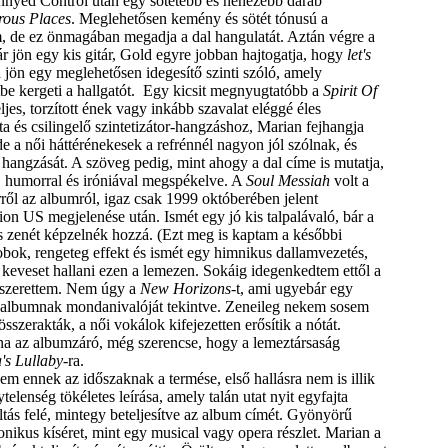
nnyed Control után egy sötétebb és nehezebb darab
ous Places
. Meglehetősen kemény és sötét tónusú a
m, de ez önmagában megadja a dal hangulatát. Aztán végre a
r jön egy kis gitár, Gold egyre jobban hajtogatja, hogy
let's
a jön egy meglehetősen idegesítő szinti szóló, amely
be kergeti a hallgatót. Egy kicsit megnyugtatóbb a
Spirit Of
eljes, torzított ének vagy inkább szavalat eléggé éles
szta és csilingelő szintetizátor-hangzáshoz, Marian fejhangja
 de a női háttérénekesek a refrénnél nagyon jól szólnak, és
 hangzását. A szöveg pedig, mint ahogy a dal címe is mutatja,
, humorral és iróniával megspékelve. A
Soul Messiah
volt a
ről az albumról, igaz csak 1999 októberében jelent
on US megjelenése után. Ismét egy jó kis talpalávaló, bár a
 zenét képzelnék hozzá. (Ezt meg is kaptam a későbbi
bok, rengeteg effekt és ismét egy himnikus dallamvezetés,
 keveset hallani ezen a lemezen. Sokáig idegenkedtem ettől a
gszerettem. Nem úgy a
New Horizons
-t, ami ugyebár egy
z albumnak mondanivalóját tekintve. Zeneileg nekem sosem
összerakták, a női vokálok kifejezetten erősítik a nótát.
olna az albumzáró, még szerencse, hogy a lemeztársaság
's Lullaby
-ra.
em ennek az időszaknak a termése, első hallásra nem is illik
elenség tökéletes leírása, amely talán utat nyit egyfajta
tás felé, mintegy beteljesítve az album címét. Gyönyörű
nikus kíséret, mint egy musical vagy opera részlet. Marian a