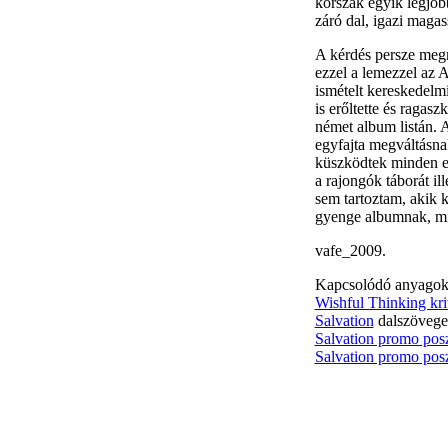
korszak egyik legjobb
záró dal, igazi maga
A kérdés persze megm
ezzel a lemezzel az 
ismételt kereskedelm
is erőltette és ragas
német album listán. A
egyfajta megváltásnak
küszködtek minden e
a rajongók táborát il
sem tartoztam, akik 
gyenge albumnak, mi
vafe_2009.
Kapcsolódó anyagok
Wishful Thinking kri
Salvation
dalszövege
Salvation promo posz
Salvation promo posz