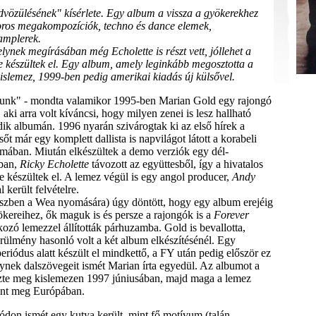
üdvözülésének" kísérlete. Egy album a vissza a gyökerekhez
toros megakompozíciók, techno és dance elemek,
amplerek.
ynek megírásában még Echolette is részt vett, jóllehet a
le készültek el. Egy album, amely leginkább megosztotta a
slemez, 1999-ben pedig amerikai kiadás új külsővel.
ózunk" - mondta valamikor 1995-ben Marian Gold egy rajongó
 aki arra volt kíváncsi, hogy milyen zenei is lesz hallható
dik albumán. 1996 nyarán szivárogtak ki az első hírek a
őt már egy komplett dallista is napvilágot látott a korabeli
mában. Miután elkészültek a demo verziók egy dél-
óban,
Ricky Echolette
távozott az együttesből, így a hivatalos
e készültek el. A lemez végül is egy angol producer,
Andy
 került felvételre.
észben a Wea nyomására) úgy döntött, hogy egy album erejéig
kereihez, ők maguk is és persze a rajongók is a
Forever
zó lemezzel állították párhuzamba. Gold is bevallotta,
örülmény hasonló volt a két album elkészítésénél. Egy
riódus alatt készült el mindkettő, a FY után pedig először ez
lynek dalszövegeit ismét Marian írta egyedül. Az albumot a
te meg kislemezen 1997 júniusában, majd maga a lemez
ent meg Európában.
ódon ismét egy kutya került, mint fő motívum (talán