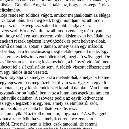
hibája a Guardian Angel-nek talán az, hogy a szövege Gold-
eljesítmény.
ója rendesen földhöz vágott, amikor meghallottam az eléggé
 változat után. Bár meg kell, hogy mondjam, az albumon
n passzol a szöveghez, sokkal inkább átadja azt az
a vers szól. Bár a Wishful az albumon zeneileg már olyan
jtő, hogy talán én sem mertem volna kislemezen bevállalni ezt
zenekari részek egészen lenyűgözőek és pont helyénvalóak.
című dalban is, abban a dalban, amely talán egy második
tt volna, ha a lemeztársaság megfelelőképpen áll mellé. Egy
l, érett és letisztult zenei ötletekkel, megható szöveggel. De
 változaton jelent meg kislemezként, a hiányzó videóról nem
hetett fel a slágerlistákra sem. A rádiók viszont előszeretettel
m egy rádiós listát vezetett.
turn
folytatja valamelyest azt a melankóliát, amelyet a Flame
st egy egészen más megközelítésről van szó. Egészen egyedi
a nótának, egy kicsit emlékeztet korábbi dalokra. Van benne
gyanakkor ott bujkál benne az a himnikus aspektus, amit én
Alphaville dalaiban. A szövege pedig az egyik kedvencem
az egyik legszebb is egyben, amely az elmúlásról szól.
nti szóló és az alatta hallható vokális rész.
 dal, amelyiknél azt kell mondjam, hogy na ne! A szöveggel
 hát a zene. Mintha valamelyik eurodance zenekart
kből. Erre mást nem is lehet, csak táncolni, de semmi