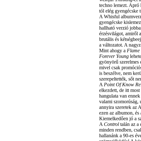
techno lemezt. Apró 
tól elég gyengécske t
A Whisful albumverzi
gyengécske kislemez
hallható verzió jobba
érzésvilágot, amiről 
brutális és kétségbee
a változatot. A nagy
Mint ahogy a
Flame
Forever Young
lehete
gyönyörű szerelmes da
mivel csak promóciós
is beszélve, nem kerül
szerepeltették, sőt ne
A
Point Of Know Re
elkezdett, de itt mo
hangulata van ennek 
valami szomorúság, u
annyira szeretek az 
ezen az albumon, és 
Kiemelkedően jó a szi
A
Control
talán az a
minden rendben, csak
hallanánk a 90-es éve