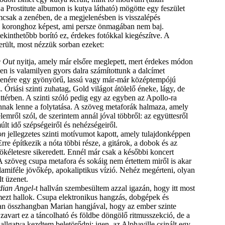
 Prostitute albumon is kutya látható) mögötte egy feszület
sak a zenében, de a megjelenésben is visszalépés
es koronghoz képest, ami persze önmagában nem baj.
ekinthetőbb borító ez, érdekes fotókkal kiegészítve. A
erült, most nézzük sorban ezeket:
e Out
nyitja, amely már elsőre meglepett, mert érdekes módon
en is valamilyen gyors dalra számítottunk a dalcímet
lenére egy gyönyörű, lassú vagy már-már középtempójú
. Óriási szinti zuhatag, Gold világot átölelő éneke, lágy, de
ttérben. A szinti szóló pedig egy az egyben az Apollo-ra
nnak lenne a folytatása. A szöveg metaforák halmaza, amely
elemről szól, de szerintem annál jóval többről: az együttesről
múlt idő szépségeiről és nehézségeiről.
on
jellegzetes szinti motívumot kapott, amely tulajdonképpen
 Erre építkezik a nóta többi része, a gitárok, a dobok és az
ökéletesre sikeredett. Ennél már csak a későbbi koncert
A szöveg csupa metafora és sokáig nem értettem miről is akar
alamiféle jövőkép, apokaliptikus vízió. Nehéz megérteni, olyan
t üzenet.
ian Angel
-t hallván szembesültem azzal igazán, hogy itt most
emezt hallok. Csupa elektronikus hangzás, dobgépek és
an összhangban Marian hangjával, hogy az ember szinte
zavart ez a táncolható és földbe döngölő ritmusszekció, de a
hallgatva kezdtem beletörődni: igen, az Alphaville csinált egy