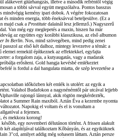
 alákevert gitárhangzás, illetve a második refréntől végig
zamosan a többi sávval együtt megszólalva. Pontos basszus
és mindvégig kemény ipari dobok. A végére fokozatosan
at és minden energia, több éneksávval beteljesülve. (Ez a
án majd csak a
Prostitute
dalainál lesz jellemző.) Nagyszerű
dal. Van még egy meglepetés a maxin, hiszen ha már
 idevág az együttes egy korábbi klasszikusa, az első albumon
r In Berlin
. Nos, mind szövegében, mind pedig zenei
 passzol az első két dalhoz, mintegy levezetve a témát: a
 elemei remekül építkeznek az effektekkel, egyfajta
zetre: a forgalom zaja, a kutyaugatás, vagy a madarak
 próbálja erősíteni. Gold hangja kevésbé emlékeztet
befelé is fordul a dal hangulata miatta, de szép levezetése a
apcsolatban időközben két emlék is utolért: az egyik a
rtént. Valahol Budafokon a nagynénémtől pár utcával lejjebb
 Alphaville rajongó lánnyal, akik rögtön megkérdezték,
olatot a Summer Rain maxiból. Aztán Éva a kezembe nyomta
" változatot. Napokig el voltam és el is vonultam a
allgatóval a fejemen.
z, és mekkora korong!
később, egy novemberi délutánon történt. A frissen alakult
b két alapítójával találkoztam Kőbányán, és az egyiküknek
ain 3"cd, amilyet addig még sohasem láttam. Aztán persze