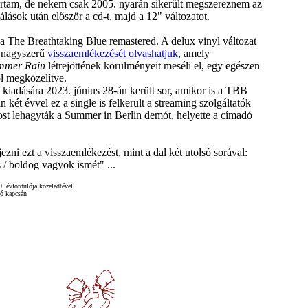
ártam, de nekem csak 2005. nyarán sikerült megszereznem az
álások után először a cd-t, majd a 12" változatot.
a The Breathtaking Blue remastered. A delux vinyl változat
 nagyszerű
visszaemlékezését olvashatjuk
, amely
mmer Rain
létrejöttének körülményeit meséli el, egy egészen
l megközelítve.
 kiadására 2023. június 28-án került sor, amikor is a TBB
 két évvel ez a single is felkerült a streaming szolgáltatók
ost lehagyták a Summer in Berlin demót, helyette a címadó
jezni ezt a visszaemlékezést, mint a dal két utolsó sorával:
 / boldog vagyok ismét" ...
. évfordulója közeledtével
ló kapcsán