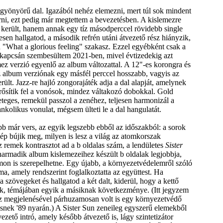
gyönyörű dal. Igazából nehéz elemezni, mert túl sok mindent
írni, ezt pedig már megtettem a bevezetésben. A kislemezre
került, hanem annak egy tíz másodperccel rövidebb single
esen hallgatod, a második refrén utáni átvezető rész hiányzik,
a "What a glorious feeling" szakasz. Ezzel egyébként csak a
kapcsán szembesültem 2021-ben, mivel évtizedekig azt
mez verzió egyenlő az album változattal. A 12"-es korongra és
z album verziónak egy másfél perccel hosszabb, vagyis az
rült. Jazz-re hajló zongorajáték adja a dal alapját, amelynek
rősítik fel a vonósok, mindez váltakozó dobokkal. Gold
teges, remekül passzol a zenéhez, teljesen harmonizál a
ankolikus vonulat, mégsem ülteti le a dal hangulatát.
b már vers, az egyik legszebb ebből az időszakból: a sorok
ép bújik meg, milyen is lesz a világ az atomkorszak
 remek kontrasztot ad a b oldalas szám, a lendületes
Sister
harmadik album kislemezeihez készült b oldalak legjobbja,
on is szerepelhetne. Egy újabb, a környezetvédelemről szóló
a, amely rendszerint foglalkoztatta az együttest. Ha
 szövegeket és hallgatod a két dalt, kiderül, hogy a kettő
ik, témájában egyik a másiknak következménye. (Itt jegyzem
z megjelenésével párhuzamosan volt is egy környezetvédő
nek '89 nyarán.) A Sister Sun zeneileg egyszerű elemekből
vezető intró, amely később átvezető is, lágy szintetizátor