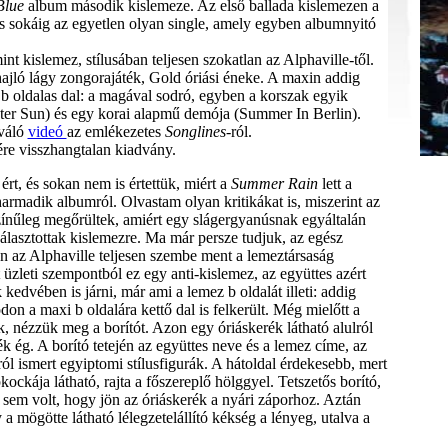
Blue
album második kislemeze. Az első ballada kislemezen a
és sokáig az egyetlen olyan single, amely egyben albumnyitó
nt kislemez, stílusában teljesen szokatlan az Alphaville-től.
hajló lágy zongorajáték, Gold óriási éneke. A maxin addig
b oldalas dal: a magával sodró, egyben a korszak egyik
ster Sun) és egy korai alapmű demója (Summer In Berlin).
váló
videó
az emlékezetes
Songlines
-ról.
re visszhangtalan kiadvány.
ért, és sokan nem is értettük, miért a
Summer Rain
lett a
armadik albumról. Olvastam olyan kritikákat is, miszerint az
színűleg megőrültek, amiért egy slágergyanúsnak egyáltalán
lasztottak kislemezre. Ma már persze tudjuk, az egész
en az Alphaville teljesen szembe ment a lemeztársaság
 üzleti szempontból ez egy anti-kislemez, az együttes azért
 kedvében is járni, már ami a lemez b oldalát illeti: addig
don a maxi b oldalára kettő dal is felkerült. Még mielőtt a
k, nézzük meg a borítót. Azon egy óriáskerék látható alulról
k ég. A borító tetején az együttes neve és a lemez címe, az
ól ismert egyiptomi stílusfigurák. A hátoldal érdekesebb, mert
ockája látható, rajta a főszereplő hölggyel. Tetszetős borító,
sem volt, hogy jön az óriáskerék a nyári záporhoz. Aztán
 a mögötte látható lélegzetelállító kékség a lényeg, utalva a