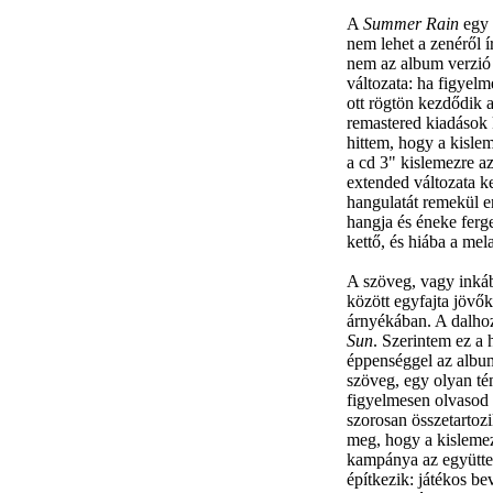
A
Summer Rain
egy 
nem lehet a zenéről 
nem az album verzió 
változata: ha figyelm
ott rögtön kezdődik 
remastered kiadások 
hittem, hogy a kisle
a cd 3" kislemezre a
extended változata ke
hangulatát remekül e
hangja és éneke ferge
kettő, és hiába a mel
A szöveg, vagy inkáb
között egyfajta jövők
árnyékában. A dalhoz
Sun
. Szerintem ez a 
éppenséggel az album
szöveg, egy olyan tém
figyelmesen olvasod a
szorosan összetartoz
meg, hogy a kisleme
kampánya az együttes
építkezik: játékos be