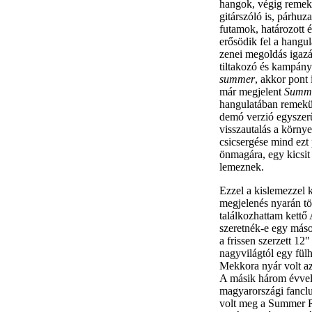
hangok, végig remekül
gitárszóló is, párhu
futamok, határozott 
erősödik fel a hangul
zenei megoldás igaz
tiltakozó és kampány
summer
, akkor pont
már megjelent
Summe
hangulatában remekül
demó verzió egyszerű
visszautalás a környe
csicsergése mind ezt
önmagára, egy kicsit 
lemeznek.
Ezzel a kislemezzel k
megjelenés nyarán tö
találkozhattam kettő
szeretnék-e egy más
a frissen szerzett 12
nagyvilágtól egy fülh
Mekkora nyár volt a
A másik három évvel 
magyarországi fanclu
volt meg a Summer R