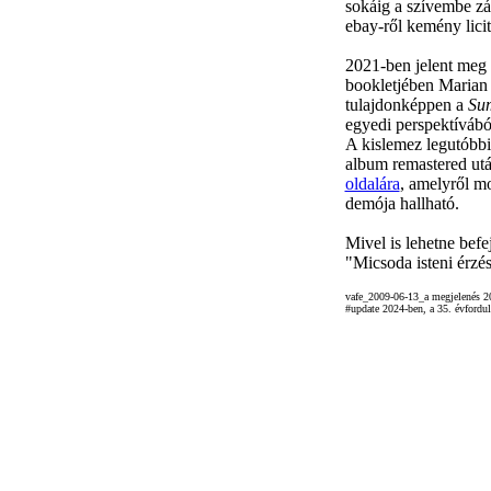
sokáig a szívembe z
ebay-ről kemény licit
2021-ben jelent meg 
bookletjében Marian
tulajdonképpen a
Su
egyedi perspektívábó
A kislemez legutóbbi
album remastered után
oldalára
, amelyről m
demója hallható.
Mivel is lehetne befe
"Micsoda isteni érzés
vafe_2009-06-13_a megjelenés 20
#update 2024-ben, a 35. évfordu