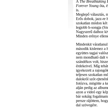
A
The Breathtaking 
Forever Young
óta, 
is.
Meglepő választás, mi
Erős dobok, jazz-re 
szokatlan módon két 
legjobb b-songja (Si
Nagyszerű dalhoz ki
Minden erénye ellené
Mindenkit váratlanul 
második kislemez a h
együttes tagjai való
nem mondható dalt vá
szándékos volt, hisz
érdekeivel. Míg tehát
igyekezett a rajongók
teljesen szokatlan mó
dalokról szót ejtenén
fotózva, mögötte a ké
alján pedig az albumr
azon a videó egy képk
bár sokáig fogalmam 
persze rájöttem, hogy
dal szövegére.