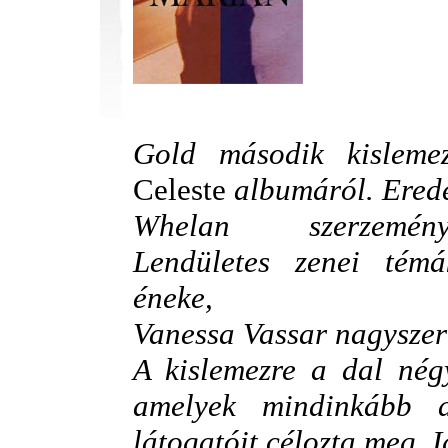
Gold második kislem
Celeste
albumáról. Erede
Whelan szerzemén
Lendületes zenei tém
éneke,
Vanessa Vassar nagysze
A kislemezre a dal négy
amelyek mindinkább a
látogatóit célozta meg. 