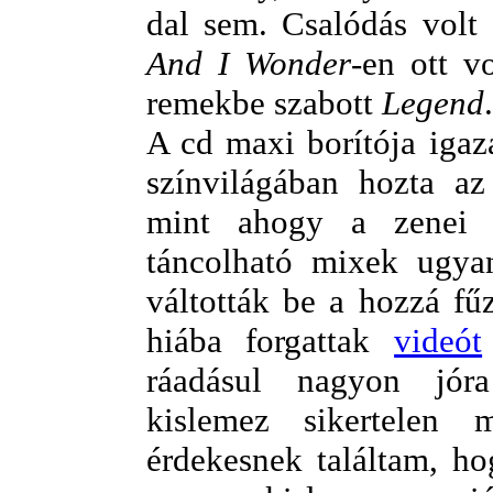
dal sem. Csalódás volt 
And I Wonder
-en ott v
remekbe szabott
Legend
.
A cd maxi borítója igazá
színvilágában hozta az 
mint ahogy a zenei 
táncolható mixek ugya
váltották be a hozzá fű
hiába forgattak
videót
ráadásul nagyon jóra
kislemez sikertelen 
érdekesnek találtam, ho