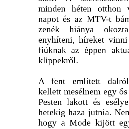
minden héten otthon 
napot és az MTV-t bám
zenék hiánya okozt
enyhíteni, híreket vinn
fiúknak az éppen aktuá
klippekről.
A fent említett dalró
kellett mesélnem egy ős
Pesten lakott és esél
hetekig haza jutnia. Nem
hogy a Mode kijött egy