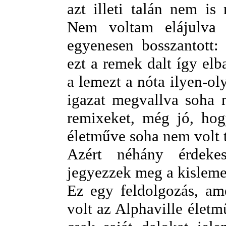
azt illeti talán nem is
Nem voltam elájulva 
egyenesen bosszantott: 
ezt a remek dalt így elba
a lemezt a nóta ilyen-ol
igazat megvallva soha 
remixeket, még jó, hog
életműve soha nem volt t
Azért néhány érdeke
jegyezzek meg a kisleme
Ez egy feldolgozás, ame
volt az Alphaville életm