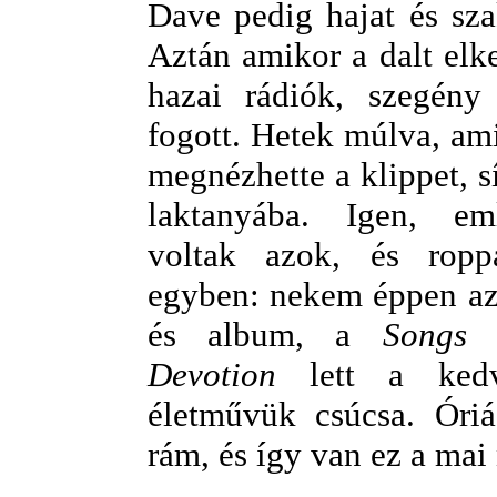
Dave pedig hajat és szak
Aztán amikor a dalt elke
hazai rádiók, szegény 
fogott. Hetek múlva, am
megnézhette a klippet, sí
laktanyába. Igen, em
voltak azok, és ropp
egyben: nekem éppen a
és album, a
Songs 
Devotion
lett a ked
életművük csúcsa. Óriás
rám, és így van ez a mai