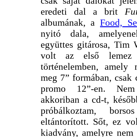
csak saját dalokat jele
eredeti dal a brit
Fu
albumának, a
Food, Se
nyitó dala, amelyen
együttes gitárosa, Tim 
volt az első lemez 
történelemben, amely 
meg 7” formában, csak 
promo 12”-en. Ne
akkoriban a cd-t, későb
próbálkoztam, bors
eltántorított. Sőt, ez v
kiadvány, amelyre nem k