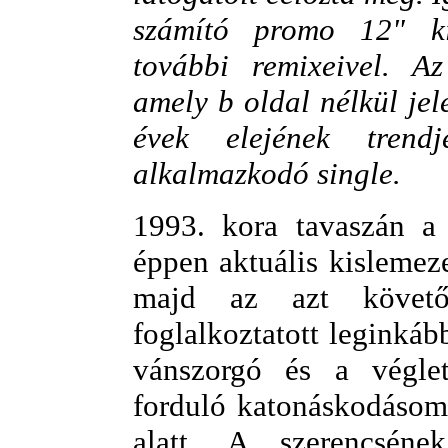
számító promo 12" k
további remixeivel. Az
amely b oldal nélkül jel
évek elejének trendj
alkalmazkodó single.
1993. kora tavaszán 
éppen aktuális kislemez
majd az azt követ
foglalkoztatott leginkáb
vánszorgó és a végle
forduló katonáskodásom
alatt. A szerencséne