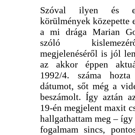
Szóval ilyen és e
körülmények közepette e
a mi drága Marian G
szóló kislemezé
megjelenéséről is jól le
az akkor éppen aktu
1992/4. száma hozta
dátumot, sőt még a vide
beszámolt. Így aztán a
19-én megjelent maxit c
hallgathattam meg – így
fogalmam sincs, ponto