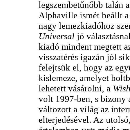
legszembetűnőbb talán a
Alphaville ismét beállt a
nagy lemezkiadóhoz szer
Universal
jó választásnak
kiadó mindent megtett az
visszatérés igazán jól si
felejtsük el, hogy az egy
kislemeze, amelyet bolt
lehetett vásárolni, a
Wish
volt 1997-ben, s bizony 
változott a világ az inter
elterjedésével. Az utolsó