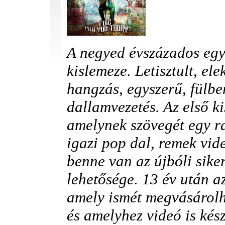
A negyed évszázados együ
kislemeze. Letisztult, ele
hangzás, egyszerű, fülb
dallamvezetés. Az első k
amelynek szövegét egy r
igazi pop dal, remek vid
benne van az újbóli sike
lehetősége. 13 év után az
amely ismét megvásárolh
és amelyhez videó is kész