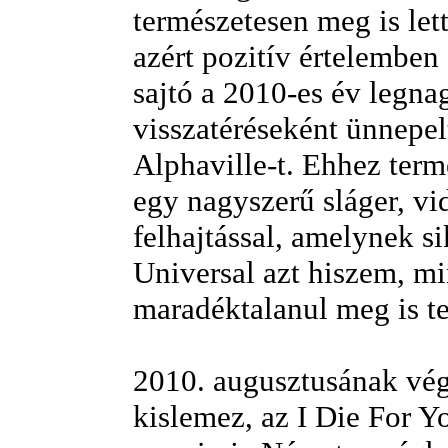
természetesen meg is lett
azért pozitív értelemben
sajtó a 2010-es év legn
visszatéréseként ünnepel
Alphaville-t. Ehhez term
egy nagyszerű sláger, vi
felhajtással, amelynek si
Universal azt hiszem, m
maradéktalanul meg is te
2010. augusztusának vég
kislemez, az I Die For Y