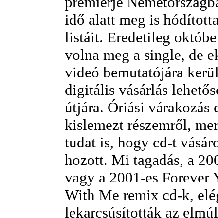
premierje Németországban
idő alatt meg is hódított
listáit. Eredetileg októbe
volna meg a single, de e
videó bemutatójára került
digitális vásárlás lehető
útjára. Óriási várakozás 
kislemezt részemről, me
tudat is, hogy cd-t vásár
hozott. Mi tagadás, a 20
vagy a 2001-es Forever
With Me remix cd-k, elé
lekarcsúsították az elmúl