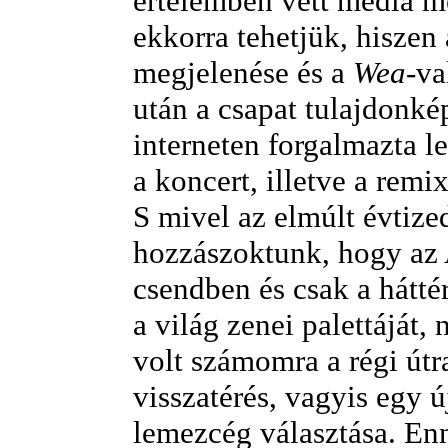
értelemben vett média m
ekkorra tehetjük, hiszen
megjelenése és a
Wea
-va
után a csapat tulajdonké
interneten forgalmazta l
a koncert, illetve a remi
S mivel az elmúlt évtize
hozzászoktunk, hogy az 
csendben és csak a háttér
a világ zenei palettáját,
volt számomra a régi útr
visszatérés, vagyis egy ú
lemezcég választása. E