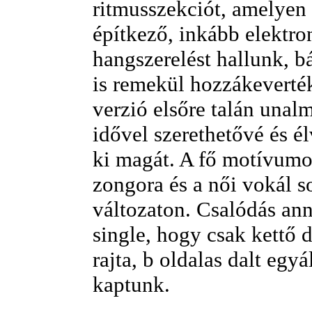
ritmusszekciót, amelyen
építkező, inkább elektro
hangszerelést hallunk, b
is remekül hozzákeverté
verzió elsőre talán unalm
idővel szerethetővé és é
ki magát. A fő motívumot
zongora és a női vokál s
változaton. Csalódás ann
single, hogy csak kettő d
rajta, b oldalas dalt egy
kaptunk.