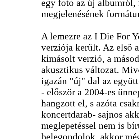
egy fotó az új albumról, 
megjelenésének formátum
A lemezre az I Die For 
verziója került. Az első 
kimásolt verzió, a máso
akusztikus változat. Mi
igazán "új" dal az együtt
- először a 2004-es ünne
hangzott el, s azóta csa
koncertdarab- sajnos ak
meglepetéssel nem is bír
belegondolok, akkor még