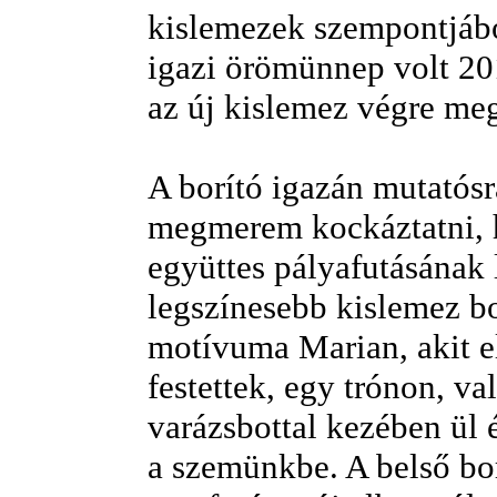
kislemezek szempontjábó
igazi örömünnep volt 20
az új kislemez végre meg
A borító igazán mutatósra
megmerem kockáztatni, 
együttes pályafutásának 
legszínesebb kislemez bo
motívuma Marian, akit 
festettek, egy trónon, va
varázsbottal kezében ül
a szemünkbe. A belső bo