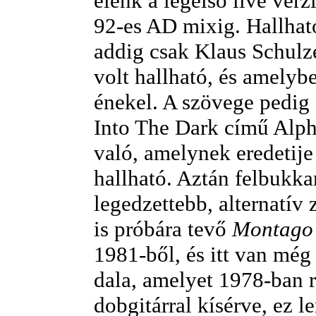
elénk a legelső live verz
92-es AD mixig. Hallhat
addig csak Klaus Schulz
volt hallható, és amelyb
énekel. A szövege pedig 
Into The Dark című Alph
való, amelynek eredetij
hallható. Aztán felbukka
legedzettebb, alternatív
is próbára tevő
Montago
1981-ből, és itt van még
dala, amelyet 1978-ban r
dobgitárral kísérve, ez l