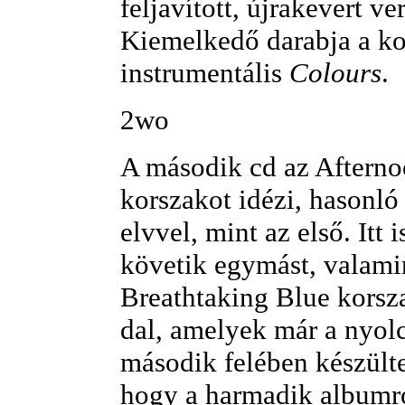
feljavított, újrakevert ve
Kiemelkedő darabja a k
instrumentális
Colours
.
2wo
A második cd az Afterno
korszakot idézi, hasonló 
elvvel, mint az első. Itt
követik egymást, valami
Breathtaking Blue kors
dal, amelyek már a nyol
második felében készült
hogy a harmadik albumr