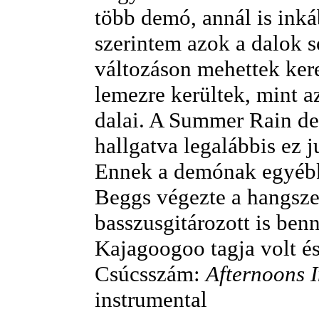
több demó, annál is inká
szerintem azok a dalok 
változáson mehettek kere
lemezre kerültek, mint a
dalai. A Summer Rain d
hallgatva legalábbis ez j
Ennek a demónak egyébk
Beggs végezte a hangszer
basszusgitározott is ben
Kajagoogoo tagja volt és
Csúcsszám:
Afternoons 
instrumental