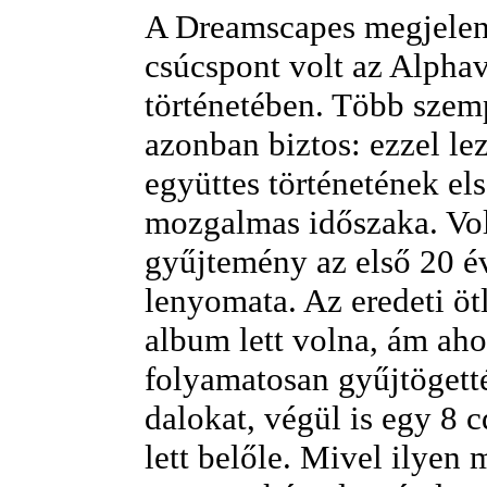
A Dreamscapes megjelent
csúcspont volt az Alphav
történetében. Több szem
azonban biztos: ezzel lez
együttes történetének el
mozgalmas időszaka. Vol
gyűjtemény az első 20 é
lenyomata. Az eredeti öt
album lett volna, ám ah
folyamatosan gyűjtögett
dalokat, végül is egy 8 c
lett belőle. Mivel ilyen