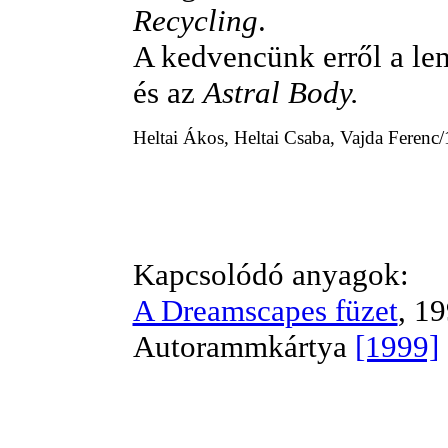
Recycling
.
A kedvencünk erről a le
és az
Astral Body.
Heltai Ákos, Heltai Csaba, Vajda Feren
Kapcsolódó anyagok:
A Dreamscapes füzet
, 1
Autorammkártya
[1999]