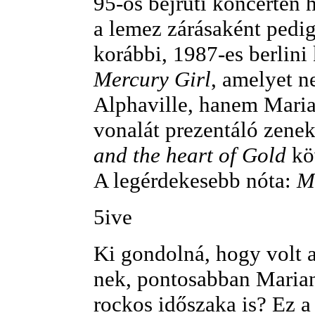
95-ös bejrúti koncerten h
a lemez zárásaként pedig
korábbi, 1987-es berlini
Mercury Girl
, amelyet n
Alphaville, hanem Mari
vonalát prezentáló zene
and the heart of Gold
köv
A legérdekesebb nóta:
M
5ive
Ki gondolná, hogy volt a
nek, pontosabban Maria
rockos időszaka is? Ez a