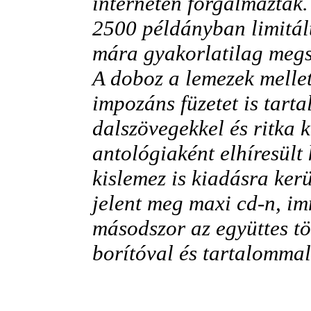
interneten forgalmaztak.
2500 példányban limitált
mára gyakorlatilag megs
A doboz a lemezek mellet
impozáns füzetet is tart
dalszövegekkel és ritka 
antológiaként elhíresült
kislemez is kiadásra ker
jelent meg maxi cd-n, i
másodszor az együttes tö
borítóval és tartalommal