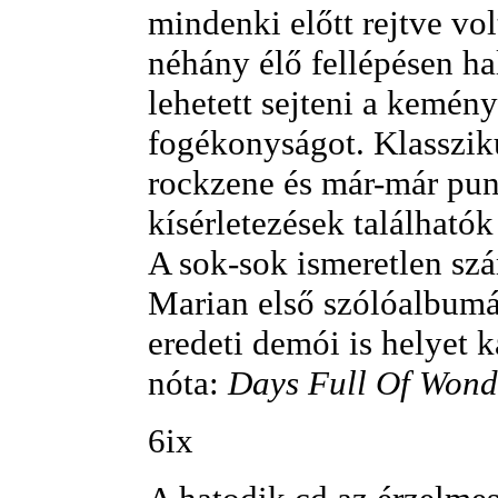
mindenki előtt rejtve vol
néhány élő fellépésen ha
lehetett sejteni a kemény
fogékonyságot. Klassziku
rockzene és már-már pun
kísérletezések található
A sok-sok ismeretlen szá
Marian első szólóalbumá
eredeti demói is helyet 
nóta:
Days Full Of Wond
6ix