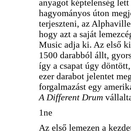
anyagot képtelenség lett
hagyományos úton megje
terjeszteni, az Alphavill
hogy azt a saját lemezcé
Music adja ki. Az első k
1500 darabból állt, gyors
így a csapat úgy döntött
ezer darabot jelentet meg
forgalmazást egy amerika
A Different Drum
vállalt
1ne
Az első lemezen a kezde