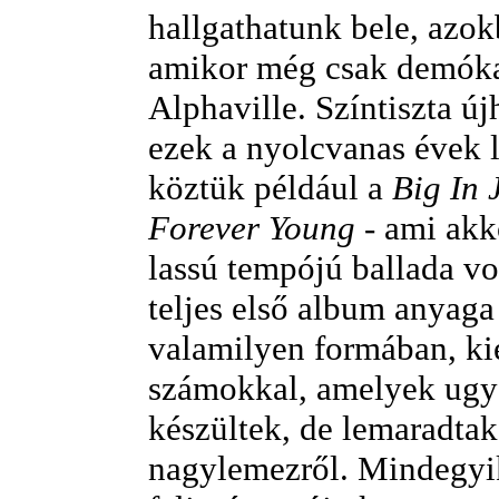
hallgathatunk bele, azok
amikor még csak demókat
Alphaville. Színtiszta ú
ezek a nyolcvanas évek l
köztük például a
Big In 
Forever Young
- ami ak
lassú tempójú ballada v
teljes első album anyaga
valamilyen formában, ki
számokkal, amelyek ugy
készültek, de lemaradtak
nagylemezről. Mindegyik