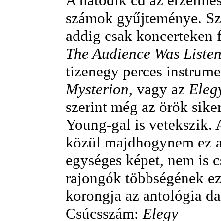
A hatodik cd az érzelme
számok gyűjteménye. Sze
addig csak koncerteken 
The Audience Was Liste
tizenegy perces instrume
Mysterion
, vagy az
Eleg
szerint még az örök sike
Young-gal is vetekszik. 
közül majdhogynem ez a
egységes képet, nem is c
rajongók többségének ez
korongja az antológia da
Csúcsszám:
Elegy