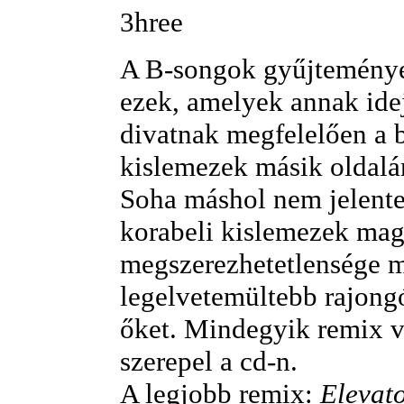
3hree
A B-songok gyűjtemény
ezek, amelyek annak ide
divatnak megfelelően a b
kislemezek másik oldalár
Soha máshol nem jelente
korabeli kislemezek mag
megszerezhetetlensége m
legelvetemültebb rajong
őket. Mindegyik remix v
szerepel a cd-n.
A legjobb remix:
Elevat