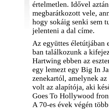
értelmetlen. Idővel aztá
megbarátkozott vele, ann
hogy sokáig senki sem tu
jelenteni a dal címe.
Az együttes életútjában 
ban találkozunk a kifejez
Hartwing ebben az eszte
egy lemezt egy Big In J
zenekartól, amelynek az
volt az alapítója, aki ké
Goes To Hollywood front
A 70-es évek végén több