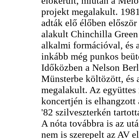
előkerült, miután a Mel
projekt megalakult. 198
adták elő élőben először
alakult Chinchilla Green
alkalmi formációval, és 
inkább még punkos beüté
Időközben a Nelson Berl
Münsterbe költözött, és 
megalakult. Az együttes
koncertjén is elhangzott 
'82 szilveszterkén tarto
A nóta továbbra is az utá
nem is szerepelt az AV 