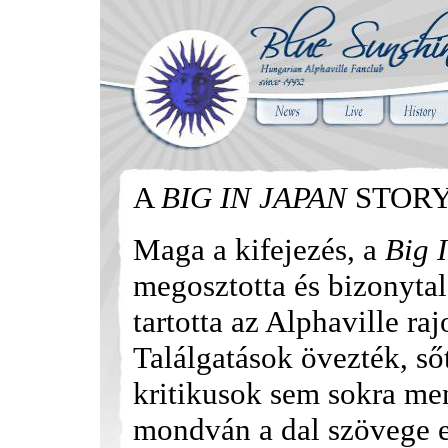
A
BIG IN JAPAN
STOR
Maga a kifejezés, a
Big 
megosztotta és bizonyta
tartotta az Alphaville raj
Találgatások övezték, ső
kritikusok sem sokra men
mondván a dal szövege e