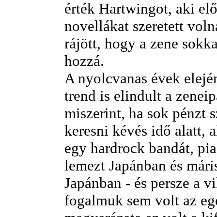
érték Hartwingot, aki el
novellákat szeretett volna
rájött, hogy a zene sokka
hozzá.
A nyolcvanas évek elejé
trend is elindult a zenei
miszerint, ha sok pénzt s
keresni kévés idő alatt, a
egy hardrock bandát, pi
lemezt Japánban és máris
Japánban - és persze a vi
fogalmuk sem volt az eg