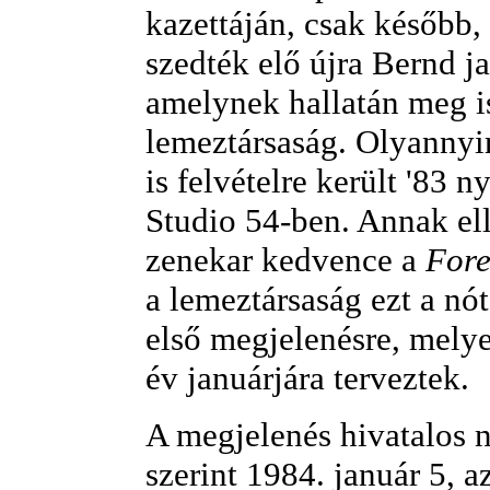
kazettáján, csak később
szedték elő újra Bernd ja
amelynek hallatán meg i
lemeztársaság. Olyannyir
is felvételre került '83 n
Studio 54-ben. Annak el
zenekar kedvence a
Fore
a lemeztársaság ezt a nót
első megjelenésre, mely
év januárjára terveztek
A megjelenés hivatalos
szerint 1984. január 5, a