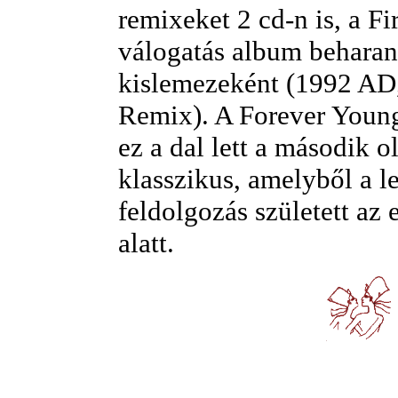
remixeket 2 cd-n is, a Fi
válogatás album behara
kislemezeként (1992 A
Remix). A Forever Young
ez a dal lett a második o
klasszikus, amelyből a l
feldolgozás született az 
alatt.