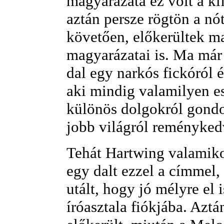
magyarázata ez volt a ki
aztán persze rögtön a nót
követően, előkerültek m
magyarázatai is. Ma már
dal egy narkós fickóról é
aki mindig valamilyen es
különös dolgokról gond
jobb világról reményked
Tehát Hartwing valamiko
egy dalt ezzel a címmel,
utált, hogy jó mélyre el i
íróasztala fiókjába. Azt