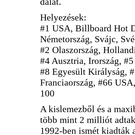
dalát.
Helyezések:
#1 USA, Billboard Hot D
Németország, Svájc, Sv
#2 Olaszország, Holland
#4 Ausztria, Irország, #5
#8 Egyesült Királyság, 
Franciaország, #66 USA,
100
A kislemezből és a maxib
több mint 2 milliót adtak
1992-ben ismét kiadták 