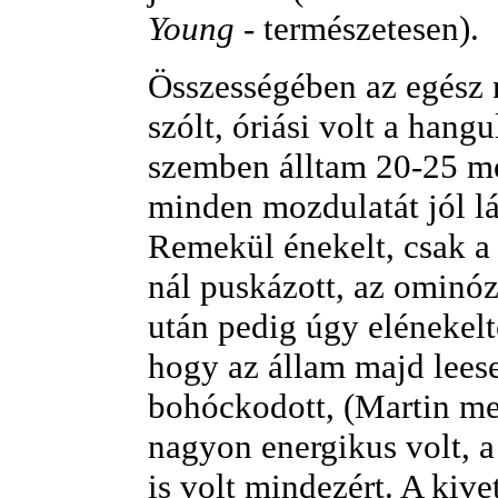
Young
- természetesen).
Összességében az egész 
szólt, óriási volt a hang
szemben álltam 20-25 mé
minden mozdulatát jól lá
Remekül énekelt, csak 
nál puskázott, az ominóz
után pedig úgy elénekel
hogy az állam majd leese
bohóckodott, (Martin meg
nagyon energikus volt, 
is volt mindezért. A kive