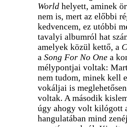
World
helyett, aminek ö
nem is, mert az előbbi r
kedvencem, ez utóbbi me
tavalyi albumról hat szám
amelyek közül kettő, a
C
a
Song For No One
a kon
mélypontjai voltak: Mart
nem tudom, minek kell er
vokáljai is meglehetőse
voltak. A második kisle
úgy ahogy volt kilógott 
hangulatában mind zenéj