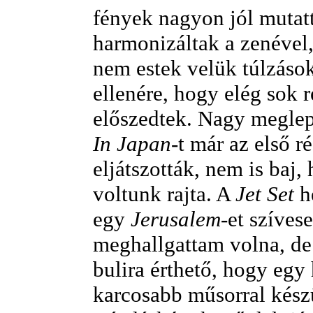
fények nagyon jól mutatt
harmonizáltak a zenével,
nem estek velük túlzáso
ellenére, hogy elég sok r
előszedtek. Nagy megle
In Japan
-t már az első r
eljátszották, nem is baj,
voltunk rajta. A
Jet Set
h
egy
Jerusalem
-et szíves
meghallgattam volna, de
bulira érthető, hogy egy
karcosabb műsorral kész