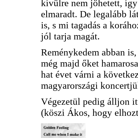
kívülre nem jöhetett, íg
elmaradt. De legalább lá
is, s mi tagadás a koráh
jól tarja magát.
Reménykedem abban is, 
még majd őket hamarosan
hat évet várni a követke
magyarországi koncertjü
Végezetül pedig álljon itt
(köszi Ákos, hogy elhozta