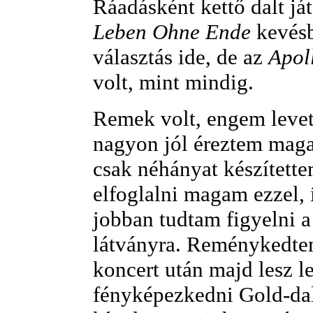
Ráadásként kettő dalt ját
Leben Ohne Ende
kevésb
választás ide, de az
Apol
volt, mint mindig.
Remek volt, engem levet
nagyon jól éreztem mag
csak néhányat készített
elfoglalni magam ezzel, 
jobban tudtam figyelni a
látványra. Reménykedte
koncert után majd lesz l
fényképezkedni Gold-dal,