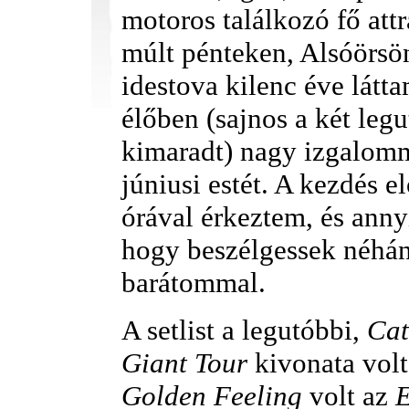
motoros találkozó fő attr
múlt pénteken, Alsóörsö
idestova kilenc éve látta
élőben (sajnos a két legu
kimaradt) nagy izgalomm
júniusi estét. A kezdés e
órával érkeztem, és anny
hogy beszélgessek néhán
barátommal.
A setlist a legutóbbi,
Cat
Giant Tour
kivonata volt
Golden Feeling
volt az
E