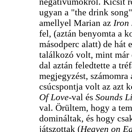
negatívumokról. Kicsit r
ugyan a "the drink song"
amellyel Marian az
Iron
fel, (aztán benyomta a k
másodperc alatt) de hát 
találkozó volt, mint már
dal aztán feledtette a tré
megjegyzést, számomra a
csúcspontja volt az azt 
Of Love
-val és
Sounds L
val. Örültem, hogy a te
domináltak, és hogy csak
játszottak (
Heaven on Ea