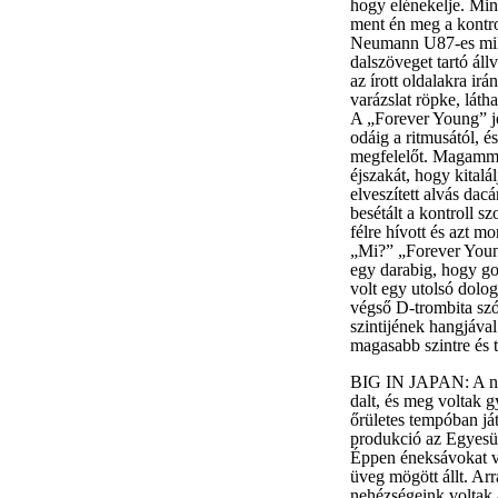
hogy elénekelje. Min
ment én meg a kontrol
Neumann U87-es mikro
dalszöveget tartó ál
az írott oldalakra ir
varázslat röpke, látha
A „Forever Young” j
odáig a ritmusától, é
megfelelőt. Magammal
éjszakát, hogy kitalá
elveszített alvás da
besétált a kontroll s
félre hívott és azt m
„Mi?” „Forever Young
egy darabig, hogy gon
volt egy utolsó dolog,
végső D-trombita szó
szintijének hangjával
magasabb szintre és t
BIG IN JAPAN: A ném
dalt, és meg voltak g
őrületes tempóban ját
produkció az Egyesül
Éppen éneksávokat ve
üveg mögött állt. Ar
nehézségeink voltak 