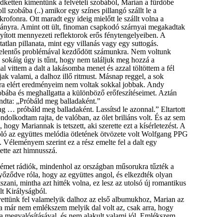
dketten kimentünk a felvételi szobából, Marian a fürdőbe
l szobába (..) amikor egy színes pillangó szállt le a
fonra. Ott maradt egy ideig mielőtt le szállt volna a
lványra. Amint ott ült, finoman csapkodó szárnyai megakadtak
ányított mennyezeti reflektorok erős fénytengelyeiben. A
tatlan pillanata, mint egy villanás vagy egy suttogás.
elentős problémával kezdődött számunkra. Nem voltunk
s sokáig úgy is tűnt, hogy nem találjuk meg hozzá a
 vittem a dalt a lakásomba menet és azzal töltöttem a fél
ljak valami, a dalhoz illő ritmust. Másnap reggel, a sok
cára elért eredményeim nem voltak sokkal jobbak. Andy
zobába és meghallgatta a különböző erőfeszítéseimet. Aztán
ondta: „Próbáld meg balladaként.”
 … próbáld meg balladaként. Lassítsd le azonnal.” Eltartott
dolkodtam rajta, de valóban, az ölet briliáns volt. És az sem
 hogy Mariannak is tetszett, aki szerette ezt a kísérletezést. A
ló az együttes melódia ötletének ötvözete volt Wolfgang PPG
. Véleményem szerint ez a rész emelte fel a dalt egy
ette azt himnusszá.
et rádiók, mindenhol az országban műsorukra tűzték a
yőződve róla, hogy az együttes angol, és elkezdték olyan
szani, mintha azt hitték volna, ez lesz az utolsó új romantikus
t Királyságból.
ttünk fel valamelyik dalhoz az első albumukhoz, Marian az
ra már nem emlékszem melyik dal volt az, csak arra, hogy
a megvalósításával, és nem alakult valami jól. Emlékszem