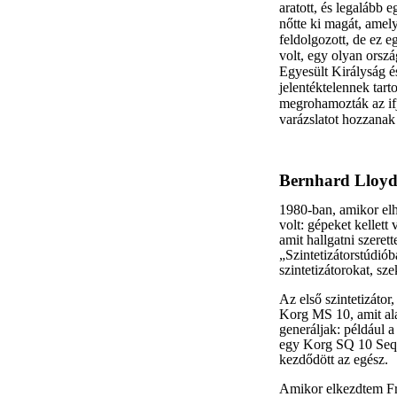
aratott, és legalább 
nőtte ki magát, amel
feldolgozott, de ez 
volt, egy olyan orszá
Egyesült Királyság é
jelentéktelennek tar
megrohamozták az ifjú
varázslatot hozzanak 
Bernhard Lloyd
1980-ban, amikor elh
volt: gépeket kellet
amit hallgatni szeret
„Szintetizátorstúdiób
szintetizátorokat, sz
Az első szintetizáto
Korg MS 10, amit ala
generáljak: például 
egy Korg SQ 10 Sequ
kezdődött az egész.
Amikor elkezdtem Fr