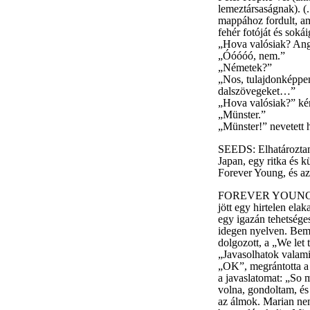
lemeztársaságnak). (.
mappához fordult, ami
fehér fotóját és soká
„Hova valósiak? An
„Óóóóó, nem.”
„Németek?”
„Nos, tulajdonképpen
dalszövegeket…”
„Hova valósiak?” kér
„Münster.”
„Münster!” nevetett 
SEEDS: Elhatároztam,
Japan, egy ritka és 
Forever Young, és az 
FOREVER YOUNG: Né
jött egy hirtelen ela
egy igazán tehetséges
idegen nyelven. Beme
dolgozott, a „We let 
„Javasolhatok valami
„OK”, megrántotta a 
a javaslatomat: „So 
volna, gondoltam, és
az álmok. Marian nem 