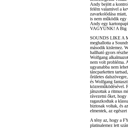
Andy bejött a kontro
felém valamivel a k
zavarkolódása miatt,
is nem működik egy é
Andy egy kartonpapírt
VAGYUNK! A Big In J
SOUNDS LIKE A MEL
meghallotta a Sounds
második kislemez. Wo
hallható gyors részhe
Wolfgang alkalmazott
nem volt probléma. A
ugyanabba nem lehets
táncparketten tartsad
őrületes dalszövegre,
és Wolfgang fantaszt
közreműködésével. F
játszottak a ritmus m
rávezetni őket, hogy
ragaszkodtak a klass
biztosak voltak, és 
elmentek, az egészet 
A tény az, hogy a FY
platinalemez lett szá