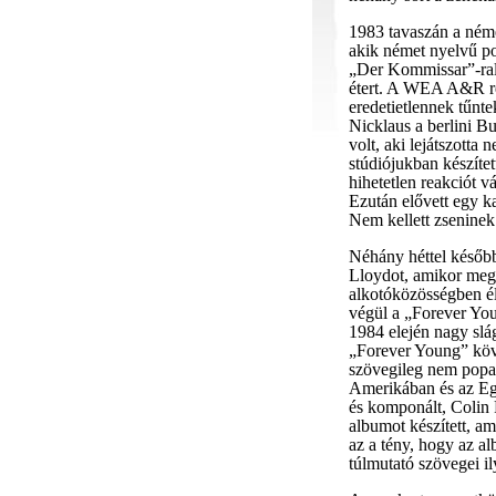
1983 tavaszán a néme
akik német nyelvű po
„Der Kommissar”-ral 
étert. A WEA A&R ré
eredetietlennek tűnte
Nicklaus a berlini B
volt, aki lejátszotta 
stúdiójukban készíte
hihetetlen reakciót vá
Ezután elővett egy ka
Nem kellett zseninek
Néhány héttel későb
Lloydot, amikor meg
alkotóközösségben él
végül a „Forever Yo
1984 elején nagy slá
„Forever Young” köve
szövegileg nem popa
Amerikában és az Egy
és komponált, Colin
albumot készített, am
az a tény, hogy az a
túlmutató szövegei i