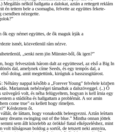
.) Megállás nélkül hallgatta a dalokat, aztán a rettegett reklám
t én tettem bele a csomagba, felvette az együttes fekete-
ig csendben nézegette.
golok?”
 ők egy német együttes, de ők maguk írják a
dezte ismét, közvetlenül rám nézve.
hihetetlenül, „senki nem jön Münster-ből, ők igen?”
 hogy felveszünk három dalt az együttessel, az első a Big In
különös dal, amelynek címe Seeds, és egy tempós dal, a
első dolog, amit megtettünk, kirúgtuk a basszusgitárost.
hány nappal később a „Forever Young” felvétele közben
kadás. Mariannak nehézségei támadtak a dalszöveggel. (..) Ő
 szövegíró volt, és néha felügyeltem, hogyan is kell írnia egy
ntem a stúdióba és hallgattam a problémát. A sor amin
them come true”-ra kellett hogy rímeljen.
t?” Kérdeztem őt.
vállát, de láttam, hogy vonakodik beleegyezni. Aztán leírtam
many dreams swinging out of the blue.” Mintha onnan jöttek
 semmi sem állt közelebb az örökké fiatal elképzeléshez, mint
volt túlságosan boldog a sortól, de tetszett neki annyira,