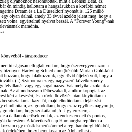
ileg olyanokhoz hasonlították, mint a Bronski Beat, az
bár én mindig hallottam a hangzásukban a korábbi német
ngerine Dream és a La Düsseldorf nyomát is. 125 millió
n egy olyan dalnál, amely 33 évvel azelőtt jelent meg, hogy a
ezett volna, egyértelmű nyelvet beszél. A "Forever Young"-nak
 relevánsnak maradnia.
tus
n könyvéből - társproducer
ert túlságosan elfoglalt voltam, hogy észrevegyem azon a
gy bizonyos Hartwing Schierbaum (később Marian Gold-ként
tt hozzám, hogy találkozzunk, egy rövid útjelző volt, hogy a
k tovább. (..) Számomra ez egy nagyszerű következmény
 egy felvillanás vagy egy sugalmazás. Valamelyike azoknak a
oknak. Az álmodozásom félbeszakadt, amikor kopogtak az
ést kért a késésért, és a rövid üdvözlés után kinyitottam a
s becsúsztattam a kazettát, majd elindítottam a lejátszást.
y elindítottam, azt gondoltam, hogy ez az együttes nagyon jó,
gy gondoltam, hogy szokatlanul jó. Úgy éreztem, a
 de a dallamok erősek voltak, az énekes eredeti és pontos,
égóta kerestem. A következő nap Hamburgba repültem a
kozzam egy másik ismerősömmel a régi hamburgi időkből,
ak érdekében, hogy bemutassam az Alphaville-t a