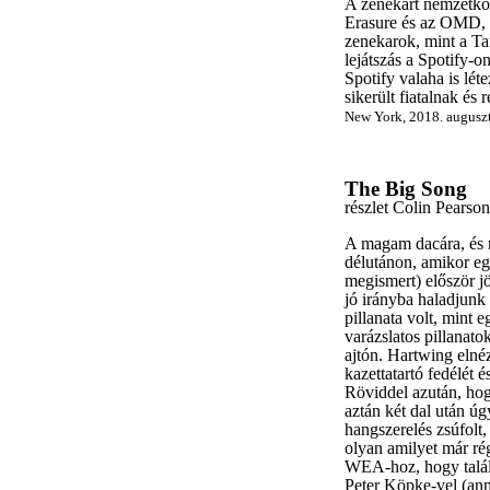
A zenekart nemzetköz
Erasure és az OMD, 
zenekarok, mint a Ta
lejátszás a Spotify-o
Spotify valaha is lét
sikerült fiatalnak és
New York, 2018. augusz
The Big Song
részlet Colin Pearso
A magam dacára, és m
délutánon, amikor e
megismert) először jö
jó irányba haladjun
pillanata volt, mint
varázslatos pillanat
ajtón. Hartwing elnéz
kazettatartó fedélét é
Röviddel azután, hog
aztán két dal után ú
hangszerelés zsúfolt,
olyan amilyet már r
WEA-hoz, hogy talál
Peter Köpke-vel (ann