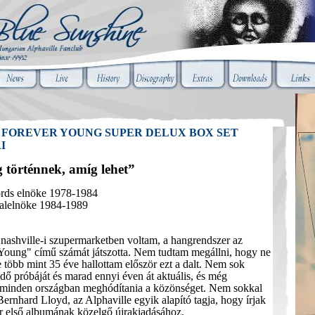
FOREVER YOUNG SUPER DELUX BOX SET
I
 történnek, amíg lehet”
s elnöke 1978-1984
 alelnöke 1984-1989
 nashville-i szupermarketben voltam, a hangrendszer az
Young" című számát játszotta. Nem tudtam megállni, hogy ne
 több mint 35 éve hallottam először ezt a dalt. Nem sok
idő próbáját és marad ennyi éven át aktuális, és még
 minden országban meghódítania a közönséget. Nem sokkal
ernhard Lloyd, az Alphaville egyik alapító tagja, hogy írjak
r első albumának közelgő újrakiadásához.