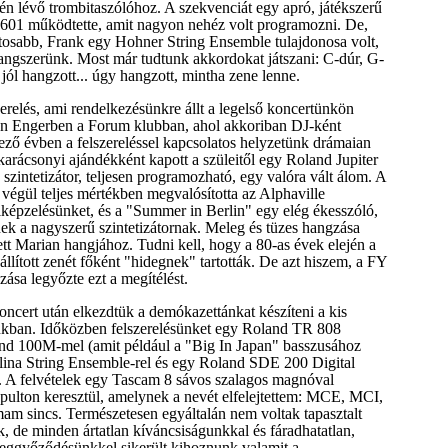
n lévő trombitaszólóhoz. A szekvenciát egy apró, játékszerű
601 működtette, amit nagyon nehéz volt programozni. De,
tosabb, Frank egy Hohner String Ensemble tulajdonosa volt,
hangszerünk. Most már tudtunk akkordokat játszani: C-dúr, G-
 jól hangzott... úgy hangzott, mintha zene lenne.
zerelés, ami rendelkezésünkre állt a legelső koncertünkön
n Engerben a Forum klubban, ahol akkoriban DJ-ként
ző évben a felszereléssel kapcsolatos helyzetünk drámaian
karácsonyi ajándékként kapott a szüleitől egy Roland Jupiter
 szintetizátor, teljesen programozható, egy valóra vált álom. A
i végül teljes mértékben megvalósította az Alphaville
elképzelésünket, és a "Summer in Berlin" egy elég ékesszóló,
ek a nagyszerű szintetizátornak. Meleg és tüzes hangzása
ett Marian hangjához. Tudni kell, hogy a 80-as évek elején a
őállított zenét főként "hidegnek" tartották. De azt hiszem, a FY
ása legyőzte ezt a megítélést.
ncert után elkezdtük a demókazettánkat készíteni a kis
ónkban. Időközben felszerelésünket egy Roland TR 808
nd 100M-mel (amit például a "Big In Japan" basszusához
lina String Ensemble-rel és egy Roland SDE 200 Digital
ük. A felvételek egy Tascam 8 sávos szalagos magnóval
pulton keresztül, amelynek a nevét elfelejtettem: MCE, MCI,
m sincs. Természetesen egyáltalán nem voltak tapasztalt
, de minden ártatlan kíváncsiságunkkal és fáradhatatlan,
eggyőződésünkkel sikerült kihoznunk valamit a