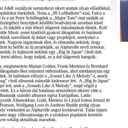
t A&R osztályok nemzetközi sikert arattak olyan előadókkal,
pdalokat énekeltek. Nena a „99 Luftballons”-szal, Falco a
és a mi Peter Schillingünk a „Major Tom”-mal uralták az
szlegéhez benyújtott későbbi beadványok azonban kissé
k, és inkább a már létező slágerek másolatainak tűntek. Rolf
udde Music zenei kiadótól gyakori látogatónk és barátunk
nekünk szerzőinek új dalait vagy projektjeit, amelyeket a
ttek. Nagyon izgatottnak tűnt, és elmondta nekünk, hogy
ltott ki belőle az új projektjük, az Alphaville nevű zenekar.
zettát, és lejátszott nekünk egy „Big In Japan” című dalt.
 lenni ahhoz, hogy tudjuk, ez a dal slágernek hangzik.
b, megismertem Marian Goldot, Frank Mertenst és Bernhard
látogattam őket münsteri otthonukban, ahol mindannyian egy
tek. Itt hallottam először a „Sound Like A Melody”-t, amely
ung” című albumuk második kislemeze lett.
A „Big In Japan”
ger lett, amit a „Sounds Like A Melody”, majd végül a
tett. Ez a három dal hatalmas nemzetközi sikerre vitte a
lbumnak számító albumot egész Európában, Latin-
esült Államokban. Gold, Mertens és Lloyd fontos lemezt írt
 Pearson, Wolfgang Loos és Andreas Budde pedig olyan
ely vetekedett az Alphaville angol kortársaival. Talán éppen
lbum nagy változatossága és a szokásos popdalok keretein
lyen sokáig aktuálisak maradtak.