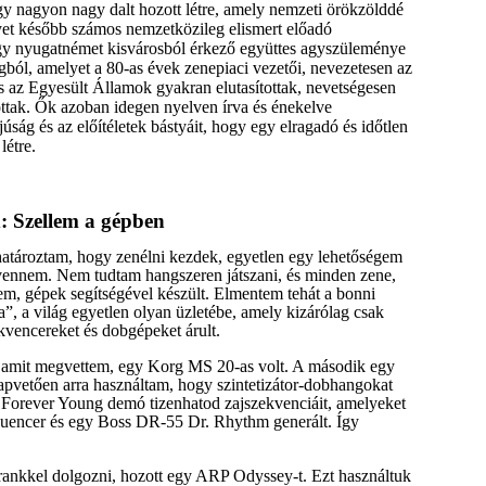
egy nagyon nagy dalt hozott létre, amely nemzeti örökzölddé
yet később számos nemzetközileg elismert előadó
egy nyugatnémet kisvárosból érkező együttes agyszüleménye
gból, amelyet a 80-as évek zenepiaci vezetői, nevezetesen az
s az Egyesült Államok gyakran elutasítottak, nevetségesen
tottak. Ők azoban idegen nyelven írva és énekelve
ság és az előítéletek bástyáit, hogy egy elragadó és időtlen
létre.
: Szellem a gépben
atároztam, hogy zenélni kezdek, egyetlen egy lehetőségem
t vennem. Nem tudtam hangszeren játszani, és minden zene,
tem, gépek segítségével készült. Elmentem tehát a bonni
a”, a világ egyetlen olyan üzletébe, amely kizárólag csak
ekvencereket és dobgépeket árult.
r, amit megvettem, egy Korg MS 20-as volt. A második egy
pvetően arra használtam, hogy szintetizátor-dobhangokat
a Forever Young demó tizenhatod zajszekvenciáit, amelyeket
encer és egy Boss DR-55 Dr. Rhythm generált. Így
ankkel dolgozni, hozott egy ARP Odyssey-t. Ezt használtuk