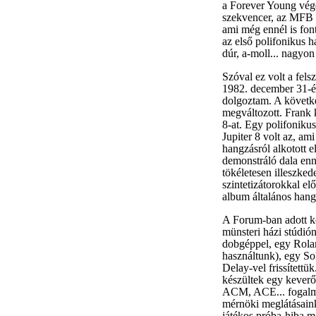
a Forever Young végé
szekvencer, az MFB 
ami még ennél is fon
az első polifonikus 
dúr, a-moll... nagyon
Szóval ez volt a fels
1982. december 31-é
dolgoztam. A követke
megváltozott. Frank 
8-at. Egy polifonikus
Jupiter 8 volt az, am
hangzásról alkotott 
demonstráló dala enn
tökéletesen illeszked
szintetizátorokkal el
album általános hangz
A Forum-ban adott ko
münsteri házi stúdi
dobgéppel, egy Rola
használtunk), egy So
Delay-vel frissített
készültek egy keverő
ACM, ACE... fogalma
mérnöki meglátásaink
játékos próba-hiba m