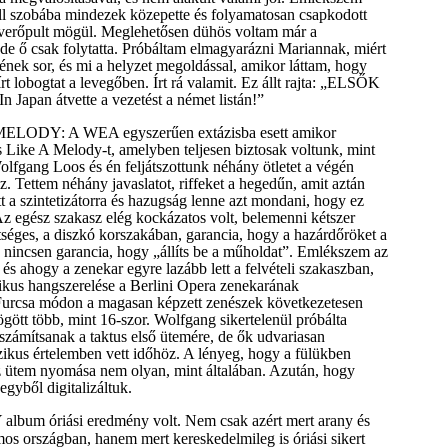
ll szobába mindezek közepette és folyamatosan csapkodott
everőpult mögül. Meglehetősen dühös voltam már a
 de ő csak folytatta. Próbáltam elmagyarázni Mariannak, miért
nek sor, és mi a helyzet megoldással, amikor láttam, hogy
 lobogtat a levegőben. Írt rá valamit. Ez állt rajta: „ELSŐK
apan átvette a vezetést a német listán!”
ODY: A WEA egyszerűen extázisba esett amikor
 Like A Melody-t, amelyben teljesen biztosak voltunk, mint
lfgang Loos és én feljátszottunk néhány ötletet a végén
z. Tettem néhány javaslatot, riffeket a hegedűn, amit aztán
 a szintetizátorra és hazugság lenne azt mondani, hogy ez
z egész szakasz elég kockázatos volt, belemenni kétszer
éges, a diszkó korszakában, garancia, hogy a hazárdőröket a
, nincsen garancia, hogy „állíts be a műholdat”. Emlékszem az
 és ahogy a zenekar egyre lazább lett a felvételi szakaszban,
ikus hangszerelése a Berlini Opera zenekarának
urcsa módon a magasan képzett zenészek következetesen
ögött több, mint 16-szor. Wolfgang sikertelenül próbálta
 számítsanak a taktus első ütemére, de ők udvariasan
zikus értelemben vett időhöz. A lényeg, hogy a fülükben
az ütem nyomása nem olyan, mint általában. Azután, hogy
egyből digitalizáltuk.
 album óriási eredmény volt. Nem csak azért mert arany és
mos országban, hanem mert kereskedelmileg is óriási sikert