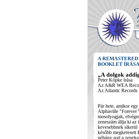
A REMASTERED 
BOOKLET ÍRÁSA
„A dolgok addig
Peter Köpke írása
Az A&R WEA Record
Az Atlantic Records
Pár hete, amikor egy
Alphaville "Forever 
mosolyogjak, elvégre
zeneszám állja ki az 
kevesebbnek sikerül
később megkeresett B
néhány sort a zeneka